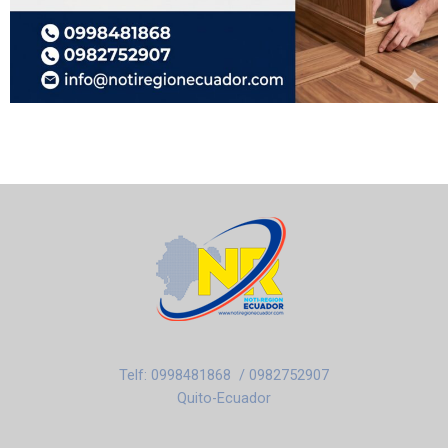
Telf: 0998481868 / 0982752907
Quito-Ecuador