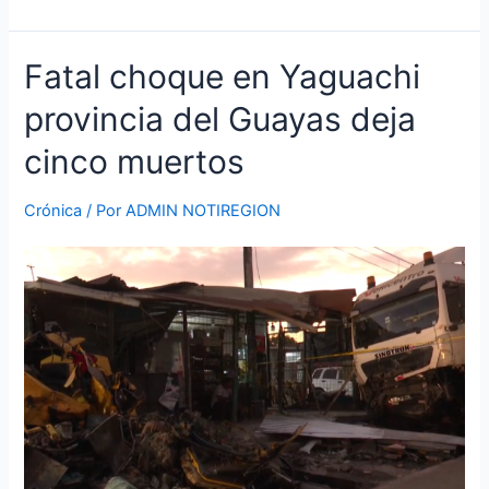
Fatal
Fatal choque en Yaguachi
choque
provincia del Guayas deja
en
Yaguachi
cinco muertos
provincia
del
Crónica
/ Por
ADMIN NOTIREGION
Guayas
deja
cinco
muertos