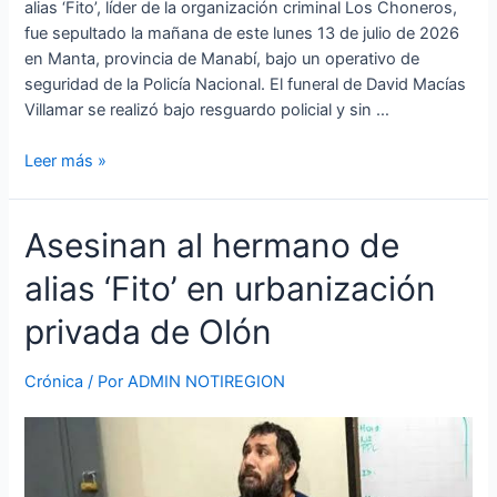
alias ‘Fito’, líder de la organización criminal Los Choneros,
fue sepultado la mañana de este lunes 13 de julio de 2026
en Manta, provincia de Manabí, bajo un operativo de
seguridad de la Policía Nacional. El funeral de David Macías
Villamar se realizó bajo resguardo policial y sin …
Leer más »
Asesinan
Asesinan al hermano de
al
alias ‘Fito’ en urbanización
hermano
de
privada de Olón
alias
‘Fito’
Crónica
/ Por
ADMIN NOTIREGION
en
urbanización
privada
de
Olón