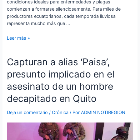
condiciones ideales para enfermedades y plagas
comienzan a formarse silenciosamente. Para miles de
productores ecuatorianos, cada temporada lluviosa
representa mucho más que …
Leer más »
Capturan
Capturan a alias ‘Paisa’,
a
presunto implicado en el
alias
‘Paisa’,
asesinato de un hombre
presunto
implicado
decapitado en Quito
en
el
Deja un comentario
/
Crónica
/ Por
ADMIN NOTIREGION
asesinato
de
un
hombre