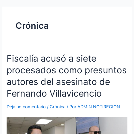
Ir
Navegación
al
de
contenido
entradas
Crónica
Fiscalía
Fiscalía acusó a siete
acusó
procesados como presuntos
a
siete
autores del asesinato de
procesados
como
Fernando Villavicencio
presuntos
autores
Deja un comentario
/
Crónica
/ Por
ADMIN NOTIREGION
del
asesinato
de
Fernando