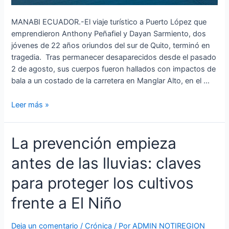
MANABI ECUADOR.-El viaje turístico a Puerto López que
emprendieron Anthony Peñafiel y Dayan Sarmiento, dos
jóvenes de 22 años oriundos del sur de Quito, terminó en
tragedia. Tras permanecer desaparecidos desde el pasado
2 de agosto, sus cuerpos fueron hallados con impactos de
bala a un costado de la carretera en Manglar Alto, en el …
Leer más »
La
La prevención empieza
prevención
antes de las lluvias: claves
empieza
antes
para proteger los cultivos
de
las
frente a El Niño
lluvias:
claves
Deja un comentario
/
Crónica
/ Por
ADMIN NOTIREGION