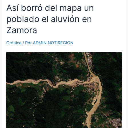
Así
Así borró del mapa un
borró
poblado el aluvión en
del
mapa
Zamora
un
poblado
Crónica
/ Por
ADMIN NOTIREGION
el
aluvión
en
Zamora