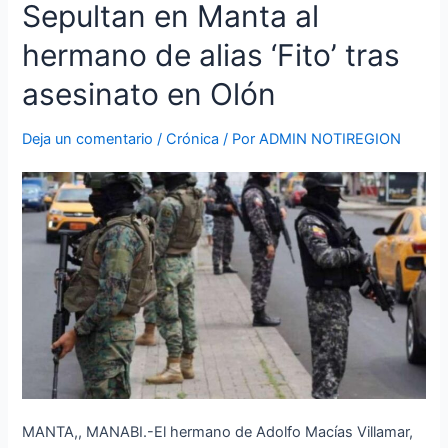
Sepultan
Sepultan en Manta al
en
hermano de alias ‘Fito’ tras
Manta
al
asesinato en Olón
hermano
de
Deja un comentario
/
Crónica
/ Por
ADMIN NOTIREGION
alias
‘Fito’
tras
asesinato
en
Olón
MANTA,, MANABI.-El hermano de Adolfo Macías Villamar,