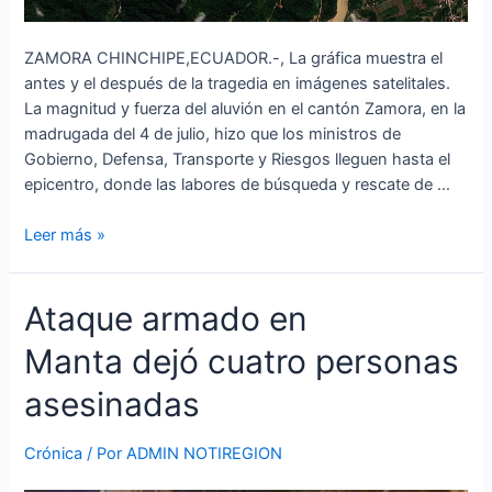
ZAMORA CHINCHIPE,ECUADOR.-, La gráfica muestra el
antes y el después de la tragedia en imágenes satelitales.
La magnitud y fuerza del aluvión en el cantón Zamora, en la
madrugada del 4 de julio, hizo que los ministros de
Gobierno, Defensa, Transporte y Riesgos lleguen hasta el
epicentro, donde las labores de búsqueda y rescate de …
Leer más »
Ataque
Ataque armado en
armado
Manta dejó cuatro personas
en
Manta dejó
asesinadas
cuatro
personas
Crónica
/ Por
ADMIN NOTIREGION
asesinadas