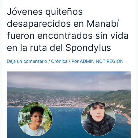
Jóvenes
Jóvenes quiteños
quiteños
desaparecidos en Manabí
desaparecidos
en
fueron encontrados sin vida
Manabí
fueron
en la ruta del Spondylus
encontrados
sin
Deja un comentario
/
Crónica
/ Por
ADMIN NOTIREGION
vida
en
la
ruta
del
Spondylus