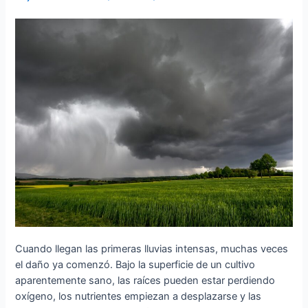
para
proteger
los
cultivos
frente
a
El
Niño
Cuando llegan las primeras lluvias intensas, muchas veces
el daño ya comenzó. Bajo la superficie de un cultivo
aparentemente sano, las raíces pueden estar perdiendo
oxígeno, los nutrientes empiezan a desplazarse y las