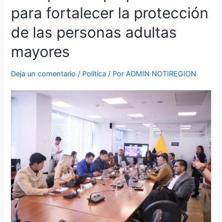
plantea
para fortalecer la protección
propuestas
para
de las personas adultas
fortalecer
la
mayores
protección
de
Deja un comentario
/
Política
/ Por
ADMIN NOTIREGION
las
personas
adultas
mayores