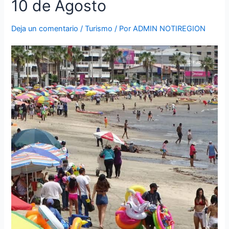
10 de Agosto
tres
días
por
Deja un comentario
/
Turismo
/ Por
ADMIN NOTIREGION
el
10
de
Agosto