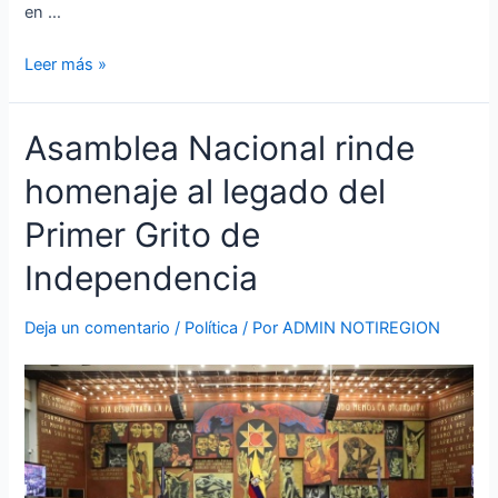
en …
Leer más »
Asamblea
Asamblea Nacional rinde
Nacional
homenaje al legado del
rinde
homenaje
Primer Grito de
al
legado
Independencia
del
Primer
Deja un comentario
/
Política
/ Por
ADMIN NOTIREGION
Grito
de
Independencia