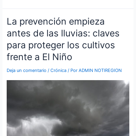
La
La prevención empieza
prevención
antes de las lluvias: claves
empieza
antes
para proteger los cultivos
de
las
frente a El Niño
lluvias:
claves
Deja un comentario
/
Crónica
/ Por
ADMIN NOTIREGION
para
proteger
los
cultivos
frente
a
El
Niño