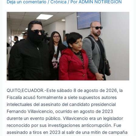
Deja un comentario
/
Crónica
/ Por
ADMIN NOTIREGION
del
asesinato
de
Fernando
Villavicencio
QUITO,ECUADOR.-Este sábado 8 de agosto de 2026, la
Fiscalía acusó formalmente a siete supuestos autores
intelectuales del asesinato del candidato presidencial
Fernando Villavicencio, ocurrido en agosto de 2023
durente un evento público. Villavicencio era un legislador
reconocido por sus investigaciones anticorrupción. Fue
asesinado a tiros en 2023 al salir de una mitin de campaña