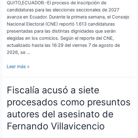
QUITO,ECUADOR.-El proceso de inscripción de
candidaturas para las elecciones seccionales de 2027
avanza en Ecuador. Durante la primera semana, el Consejo
Nacional Electoral (CNE) reportó 1.613 candidaturas
presentadas para las distintas dignidades que serán
elegidas en los comicios. Según el reporte del CNE,
actualizado hasta las 16:29 del viernes 7 de agosto de
2026, se …
Leer más »
Fiscalía
Fiscalía acusó a siete
acusó
procesados como presuntos
a
siete
autores del asesinato de
procesados
como
Fernando Villavicencio
presuntos
autores