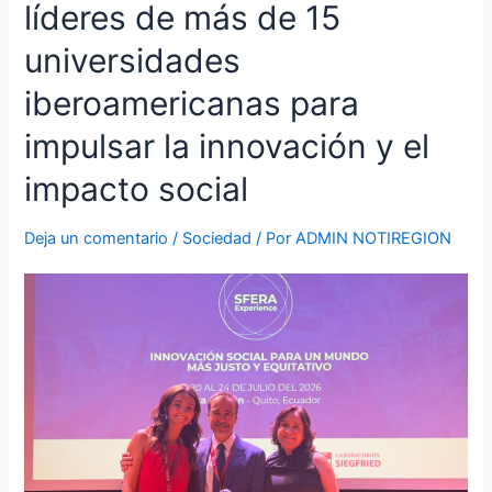
líderes de más de 15
en
Ecuador
universidades
a
iberoamericanas para
jóvenes
líderes
impulsar la innovación y el
de
más
impacto social
de
15
Deja un comentario
/
Sociedad
/ Por
ADMIN NOTIREGION
universidades
iberoamericanas
para
impulsar
la
innovación
y
el
impacto
social