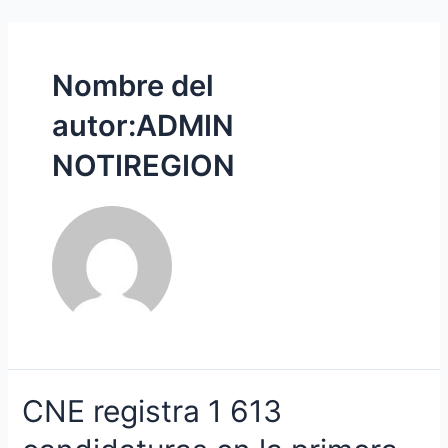
Ir
Navegación
al
de
contenido
entradas
Nombre del
autor:ADMIN
NOTIREGION
CNE
CNE registra 1 613
registra