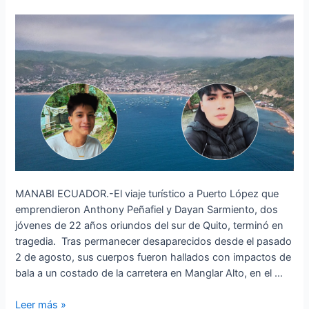
vida
en
la
ruta
del
Spondylus
MANABI ECUADOR.-El viaje turístico a Puerto López que
emprendieron Anthony Peñafiel y Dayan Sarmiento, dos
jóvenes de 22 años oriundos del sur de Quito, terminó en
tragedia. Tras permanecer desaparecidos desde el pasado
2 de agosto, sus cuerpos fueron hallados con impactos de
bala a un costado de la carretera en Manglar Alto, en el …
Leer más »