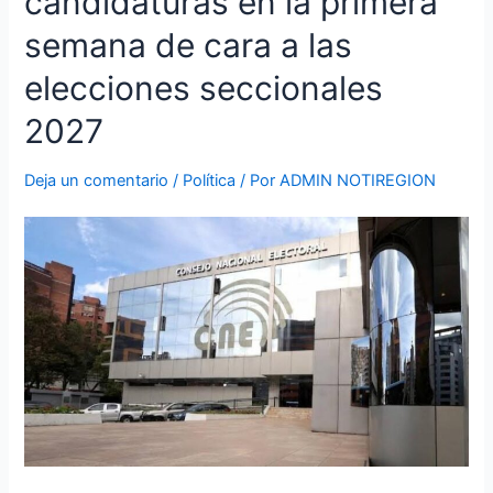
candidaturas en la primera
1
613
semana de cara a las
candidaturas
en
elecciones seccionales
la
2027
primera
semana
de
Deja un comentario
/
Política
/ Por
ADMIN NOTIREGION
cara
a
las
elecciones
seccionales
2027