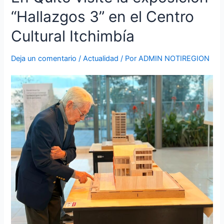
Quito
“Hallazgos 3” en el Centro
visite
la
Cultural Itchimbía
exposición
“Hallazgos
Deja un comentario
/
Actualidad
/ Por
ADMIN NOTIREGION
3”
en
el
Centro
Cultural
Itchimbía