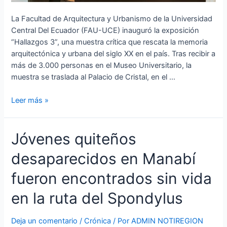
La Facultad de Arquitectura y Urbanismo de la Universidad
Central Del Ecuador (FAU-UCE) inauguró la exposición
“Hallazgos 3”, una muestra crítica que rescata la memoria
arquitectónica y urbana del siglo XX en el país. Tras recibir a
más de 3.000 personas en el Museo Universitario, la
muestra se traslada al Palacio de Cristal, en el …
Leer más »
Jóvenes
Jóvenes quiteños
quiteños
desaparecidos en Manabí
desaparecidos
en
fueron encontrados sin vida
Manabí
fueron
en la ruta del Spondylus
encontrados
sin
Deja un comentario
/
Crónica
/ Por
ADMIN NOTIREGION