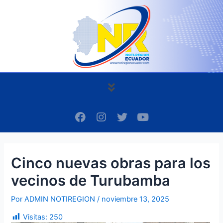
Ir
Navegación
al
de
contenido
entradas
Menú
F
I
T
Y
a
n
w
o
c
s
i
u
e
t
t
t
b
a
t
u
Cinco nuevas obras para los
o
g
e
b
o
r
r
e
vecinos de Turubamba
k
a
m
Por
ADMIN NOTIREGION
/
noviembre 13, 2025
Visitas:
250