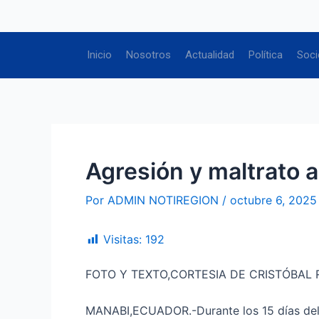
Ir
Navegación
al
de
contenido
entradas
Inicio
Nosotros
Actualidad
Política
Soci
Agresión y maltrato a
Por
ADMIN NOTIREGION
/
octubre 6, 2025
Visitas:
192
FOTO Y TEXTO,CORTESIA DE CRISTÓBAL R
MANABI,ECUADOR.-Durante los 15 días del p