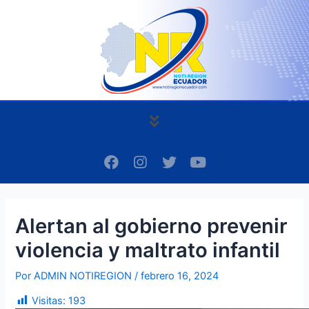
Ir
Navegación
al
de
contenido
entradas
Menú
F
I
T
Y
a
n
w
o
c
s
i
u
e
t
t
t
b
a
t
u
Alertan al gobierno prevenir
o
g
e
b
o
r
r
e
violencia y maltrato infantil
k
a
m
Por
ADMIN NOTIREGION
/
febrero 16, 2024
Visitas:
193