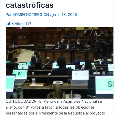
catastróficas
Por
ADMIN NOTIREGION
/
junio 18, 2025
Visitas:
117
QUITO,ECUADOR.-El Pleno de la Asamblea Nacional se
allanó, con 81 votos a favor, a todas las objeciones
presentadas por el Presidente de la República al proyecto