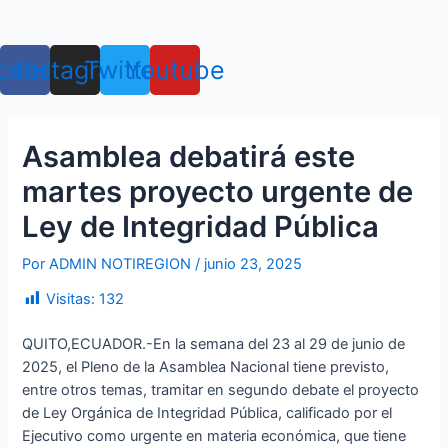
Ir
Navegación
Menú
al
de
contenido
entradas
cebook
Instagram
Twitter
Youtube
Asamblea debatirá este
martes proyecto urgente de
Ley de Integridad Pública
Por
ADMIN NOTIREGION
/
junio 23, 2025
Visitas:
132
QUITO,ECUADOR.-En la semana del 23 al 29 de junio de
2025, el Pleno de la Asamblea Nacional tiene previsto,
entre otros temas, tramitar en segundo debate el proyecto
de Ley Orgánica de Integridad Pública, calificado por el
Ejecutivo como urgente en materia económica, que tiene