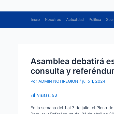
Ir
Navegación
al
de
contenido
entradas
Inicio
Nosotros
Actualidad
Política
Soci
Asamblea debatirá es
consulta y referéndum
Por
ADMIN NOTIREGION
/
julio 1, 2024
Visitas:
93
En la semana del 1 al 7 de julio, el Pleno 