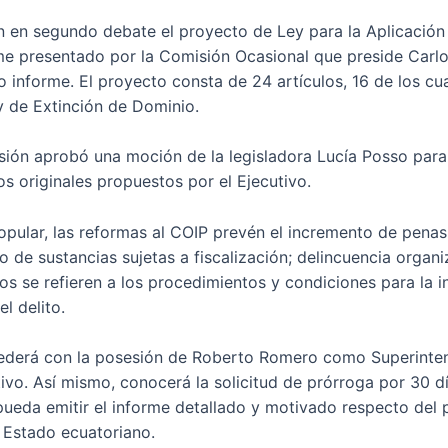
án en segundo debate el proyecto de Ley para la Aplicación
rme presentado por la Comisión Ocasional que preside Carl
ho informe. El proyecto consta de 24 artículos, 16 de los c
ey de Extinción de Dominio.
isión aprobó una moción de la legisladora Lucía Posso para
s originales propuestos por el Ejecutivo.
ular, las reformas al COIP prevén el incremento de penas p
o de sustancias sujetas a fiscalización; delincuencia organiz
s se refieren a los procedimientos y condiciones para la in
l delito.
ocederá con la posesión de Roberto Romero como Superinte
tivo. Así mismo, conocerá la solicitud de prórroga por 30 
pueda emitir el informe detallado y motivado respecto del 
 Estado ecuatoriano.