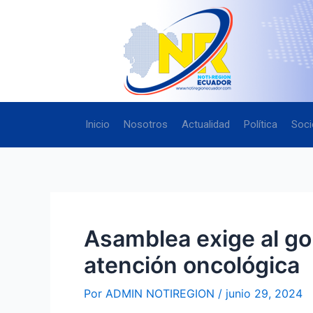
Ir
Navegación
al
de
contenido
entradas
Inicio
Nosotros
Actualidad
Política
Soci
Asamblea exige al gob
atención oncológica
Por
ADMIN NOTIREGION
/
junio 29, 2024