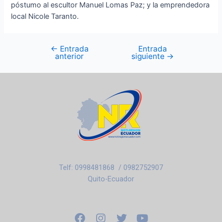
póstumo al escultor Manuel Lomas Paz; y la emprendedora
local Nicole Taranto.
←
Entrada
Entrada
anterior
siguiente
→
Telf: 0998481868 / 0982752907
Quito-Ecuador
F
I
T
Y