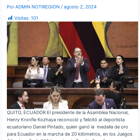
Por
ADMIN NOTIREGION
/
agosto 2, 2024
Visitas:
101
QUITO, ECUADOR El presidente de la Asamblea Nacional,
Henry Kronfle Kozhaya reconoció y felicitó al deportista
ecuatoriano Daniel Pintado, quien ganó la medalla de oro
para Ecuador en la marcha de 20 kilómetros, en los Juegos