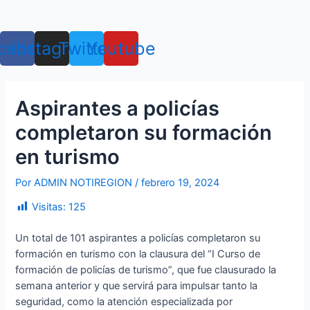
Ir
Navegación
Menú
al
de
contenido
entradas
cebook
Instagram
Twitter
Youtube
Aspirantes a policías
completaron su formación
en turismo
Por
ADMIN NOTIREGION
/
febrero 19, 2024
Visitas:
125
Un total de 101 aspirantes a policías completaron su
formación en turismo con la clausura del “I Curso de
formación de policías de turismo”, que fue clausurado la
semana anterior y que servirá para impulsar tanto la
seguridad, como la atención especializada por