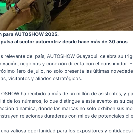
stan para AUTOSHOW 2025.
mpulsa al sector automotriz desde hace más de 30 años
s relevante del país, AUTOSHOW Guayaquil celebra su trig
vación, negocios y conexión directa con el consumidor. Est
ximo 1ero de julio, no solo presenta las últimas novedades
s, visitantes y aliados estratégicos.
TOSHOW ha recibido a más de un millón de asistentes, y pa
llá de los números, lo que distingue a este evento es su c
racción dinámica, donde las marcas no solo exhiben sus mod
struyen relaciones duraderas con miles de potenciales clie
 valiosa oportunidad para los expositores y entidades fi