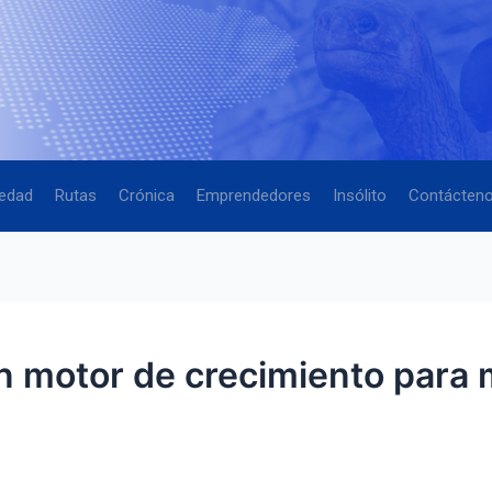
edad
Rutas
Crónica
Emprendedores
Insólito
Contácten
otor de crecimiento para ma