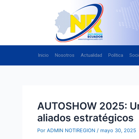
Ir
Navegación
al
de
contenido
entradas
Inicio
Nosotros
Actualidad
Política
Soci
AUTOSHOW 2025: Un m
aliados estratégicos
Por
ADMIN NOTIREGION
/
mayo 30, 2025