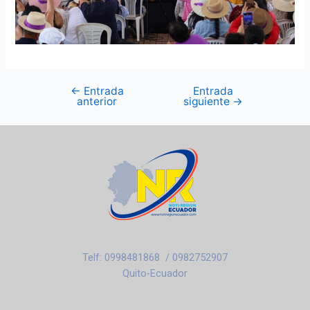
←
Entrada
Entrada
anterior
siguiente
→
Telf: 0998481868 / 0982752907
Quito-Ecuador