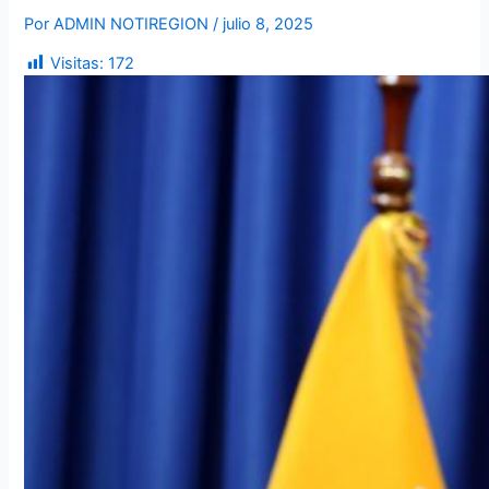
Por
ADMIN NOTIREGION
/
julio 8, 2025
Visitas:
172