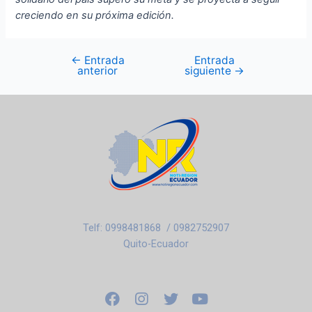
creciendo en su próxima edición.
←
Entrada
Entrada
anterior
siguiente
→
Telf: 0998481868 / 0982752907
Quito-Ecuador
F
I
T
Y
a
n
w
o