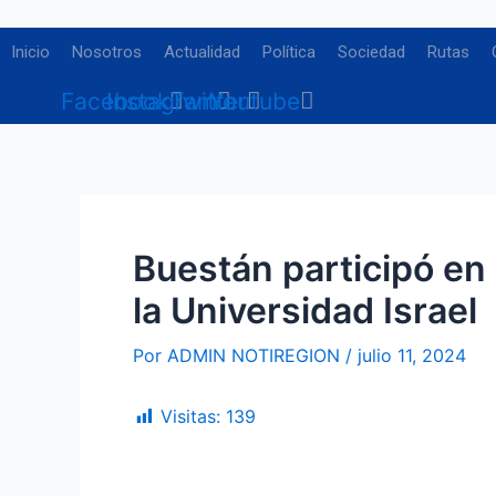
Ir
Navegación
al
de
Inicio
Nosotros
Actualidad
Política
Sociedad
Rutas
contenido
entradas
Facebook
Instagram
Twitter
Youtube
Buestán participó en
la Universidad Israel
Por
ADMIN NOTIREGION
/
julio 11, 2024
Visitas:
139