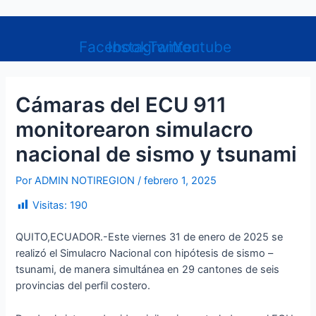
Ir
Navegación
Menú
al
de
contenido
entradas
Facebook
Instagram
Twitter
Youtube
Cámaras del ECU 911
monitorearon simulacro
nacional de sismo y tsunami
Por
ADMIN NOTIREGION
/
febrero 1, 2025
Visitas:
190
QUITO,ECUADOR.-Este viernes 31 de enero de 2025 se
realizó el Simulacro Nacional con hipótesis de sismo –
tsunami, de manera simultánea en 29 cantones de seis
provincias del perfil costero.