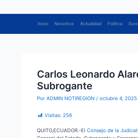
Ir
Navegación
al
de
contenido
entradas
Inicio
Nosotros
Actualidad
Política
Soci
Carlos Leonardo Alar
Subrogante
Por
ADMIN NOTIREGION
/
octubre 4, 2025
Visitas:
256
QUITO,ECUADOR.-El
Consejo de la Judicat