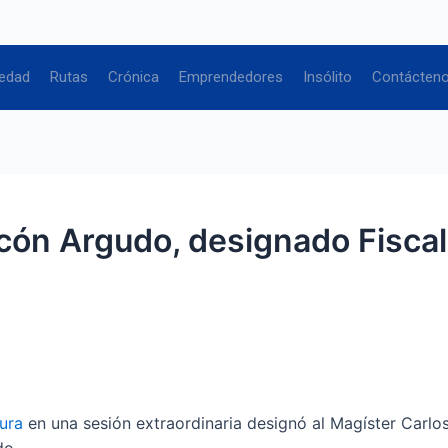
edad
Rutas
Crónica
Emprendedores
Insólito
Contácten
cón Argudo, designado Fiscal
ura
en una sesión extraordinaria designó al Magíster Carl