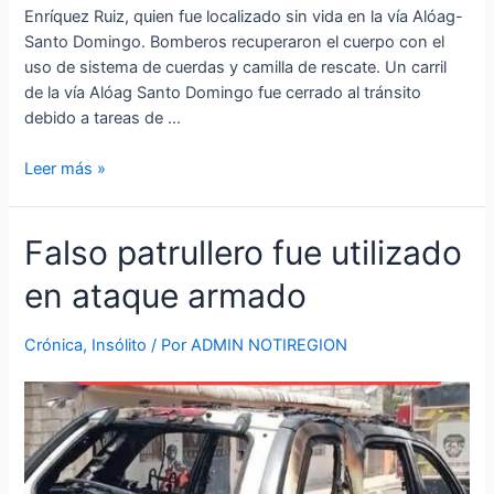
Enríquez Ruiz, quien fue localizado sin vida en la vía Alóag-
Santo Domingo. Bomberos recuperaron el cuerpo con el
uso de sistema de cuerdas y camilla de rescate. Un carril
de la vía Alóag Santo Domingo fue cerrado al tránsito
debido a tareas de …
Leer más »
Falso
Falso patrullero fue utilizado
patrullero
en ataque armado
fue
utilizado
en
Crónica
,
Insólito
/ Por
ADMIN NOTIREGION
ataque
armado