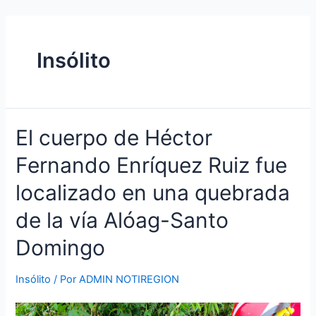
Ir
Navegación
al
de
contenido
entradas
Insólito
El
El cuerpo de Héctor
cuerpo
Fernando Enríquez Ruiz fue
de
Héctor
localizado en una quebrada
Fernando
Enríquez
de la vía Alóag-Santo
Ruiz
Domingo
fue
localizado
en
Insólito
/ Por
ADMIN NOTIREGION
una
quebrada