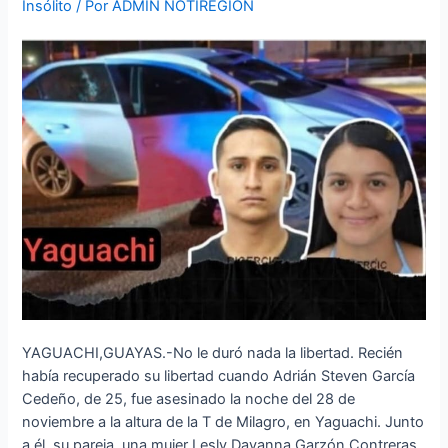
Insólito
/ Por
ADMIN NOTIREGION
cárcel
para
morir
YAGUACHI,GUAYAS.-No le duró nada la libertad. Recién
había recuperado su libertad cuando Adrián Steven García
Cedeño, de 25, fue asesinado la noche del 28 de
noviembre a la altura de la T de Milagro, en Yaguachi. Junto
a él, su pareja, una mujer Lesly Dayanna Garzón Contreras,