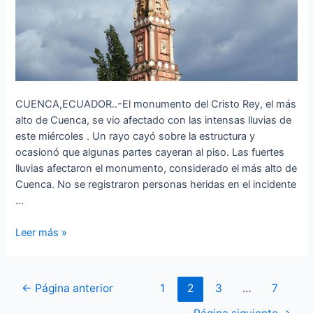
la
estructura
CUENCA,ECUADOR..-El monumento del Cristo Rey, el más
alto de Cuenca, se vio afectado con las intensas lluvias de
este miércoles . Un rayo cayó sobre la estructura y
ocasionó que algunas partes cayeran al piso. Las fuertes
lluvias afectaron el monumento, considerado el más alto de
Cuenca. No se registraron personas heridas en el incidente
…
Leer más »
←
Página anterior
1
2
3
…
7