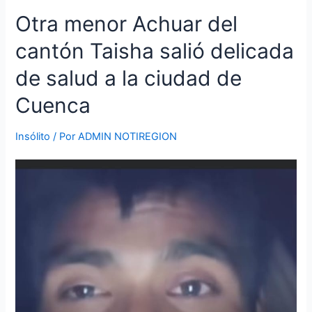
Otra
Otra menor Achuar del
menor
cantón Taisha salió delicada
Achuar
del
de salud a la ciudad de
cantón
Taisha
Cuenca
salió
delicada
Insólito
/ Por
ADMIN NOTIREGION
de
salud
a
la
ciudad
de
Cuenca