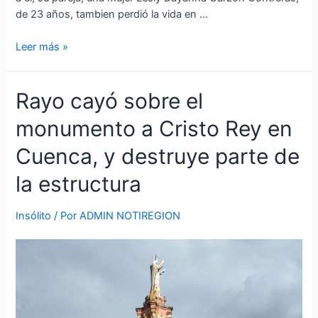
de 23 años, tambien perdió la vida en …
Leer más »
Rayo
Rayo cayó sobre el
cayó
monumento a Cristo Rey en
sobre
el
Cuenca, y destruye parte de
monumento
a
la estructura
Cristo
Rey
Insólito
/ Por
ADMIN NOTIREGION
en
Cuenca,
y
destruye
parte
de