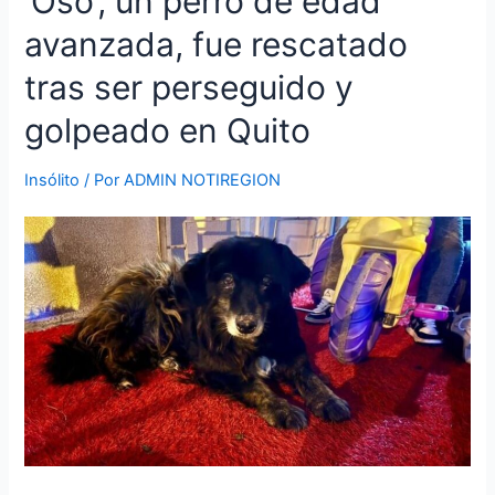
‘Oso’, un perro de edad
un
avanzada, fue rescatado
perro
de
tras ser perseguido y
edad
avanzada,
golpeado en Quito
fue
rescatado
Insólito
/ Por
ADMIN NOTIREGION
tras
ser
perseguido
y
golpeado
en
Quito