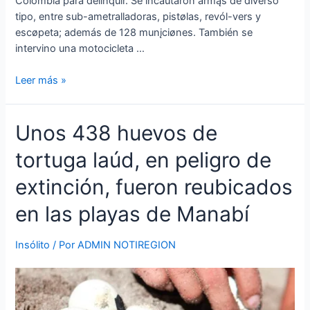
Colombia para delinquir. Se incautaron armąs de diverso
tipo, entre sub-ametralladoras, pistølas, revól-vers y
escøpeta; además de 128 munįciønes. También se
intervino una motocicleta …
Leer más »
Unos
Unos 438 huevos de
438
tortuga laúd, en peligro de
huevos
de
extinción, fueron reubicados
tortuga
laúd,
en las playas de Manabí
en
peligro
Insólito
/ Por
ADMIN NOTIREGION
de
extinción,
fueron
reubicados