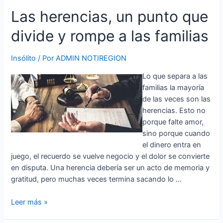
Las
Las herencias, un punto que
herencias,
divide y rompe a las familias
un
punto
que
Insólito
/ Por
ADMIN NOTIREGION
divide
Lo que separa a las
y
familias la mayoría
rompe
de las veces son las
a
herencias. Esto no
las
porque falte amor,
familias
sino porque cuando
el dinero entra en
juego, el recuerdo se vuelve negocio y el dolor se convierte
en disputa. Una herencia debería ser un acto de memoria y
gratitud, pero muchas veces termina sacando lo …
Leer más »