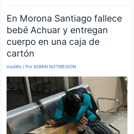
En
En Morona Santiago fallece
Morona
bebé Achuar y entregan
Santiago
fallece
cuerpo en una caja de
bebé
Achuar
cartón
y
entregan
Insólito
/ Por
ADMIN NOTIREGION
cuerpo
en
una
caja
de
cartón