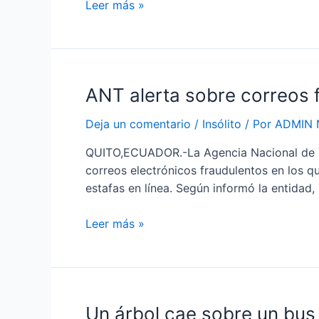
Leer más »
23
días
de
los
terremotos
ANT
ANT alerta sobre correos 
alerta
Deja un comentario
/
Insólito
/ Por
ADMIN 
sobre
correos
QUITO,ECUADOR.-La Agencia Nacional de Trán
falsos
correos electrónicos fraudulentos en los q
que
estafas en línea. Según informó la entidad
usan
su
Leer más »
nombre
para
cometer
estafas
en
Un
Un árbol cae sobre un bus