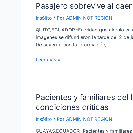
Pasajero
Pasajero sobrevive al caer
sobrevive
Insólito
/ Por
ADMIN NOTIREGION
al
caer
QUITO,ECUADOR.-En video que circula en re
de
imagenes se difundieron la tarde del 2 de j
un
De acuerdo con la información, …
bus
que
Leer más »
circulaba
a
exceso
de
velocidad
Pacientes
Pacientes y familiares del
en
y
condiciones críticas
Quito
familiares
del
Insólito
/ Por
ADMIN NOTIREGION
hospital
GUAYAS.ECUADOR.-Pacientes y familiares de
del