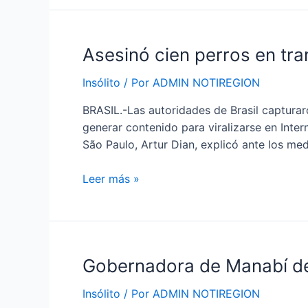
norte
de
Quito
Asesinó
Asesinó cien perros en tr
cien
Insólito
/ Por
ADMIN NOTIREGION
perros
en
BRASIL.-Las autoridades de Brasil capturar
transmisiones
generar contenido para viralizarse en Intern
en
São Paulo, Artur Dian, explicó ante los me
vivo
para
Leer más »
generar
contenido
Gobernadora
Gobernadora de Manabí des
de
Insólito
/ Por
ADMIN NOTIREGION
Manabí