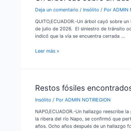
línea
árbol
Deja un comentario
/
Insólito
/ Por
ADMIN 
cae
sobre
QUITO,ECUADOR.-Un árbol cayó sobre un bus
un
de julio de 2026. El siniestro de tránsito 
bus
indicó que la vía se encuentra cerrada …
de
transporte
Leer más »
público
en
la
av.
Amazonas
Restos
Restos fósiles encontrado
fósiles
Insólito
/ Por
ADMIN NOTIREGION
encontrados
en
NAPO,ECUADOR.-Un hallazgo reescribe la p
Napo
la ribera del río Napo, se confirmó que p
son
años. Ocho años después de un hallazgo for
de