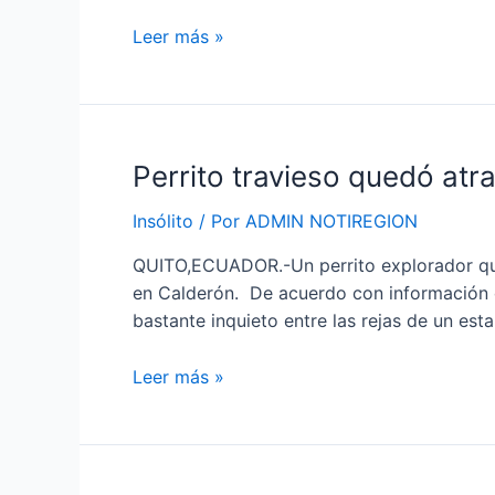
un
Leer más »
dinosaurio
de
hace
67
millones
Perrito
Perrito travieso quedó at
de
travieso
años
Insólito
/ Por
ADMIN NOTIREGION
quedó
atrapado
QUITO,ECUADOR.-Un perrito explorador qued
y
en Calderón. De acuerdo con información 
fue
bastante inquieto entre las rejas de un es
rescatado
por
Leer más »
los
bomberos
en
Quito