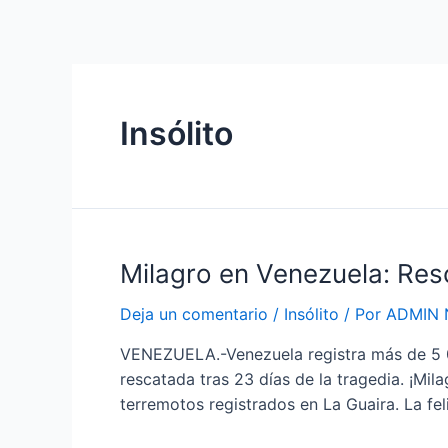
Ir
Navegación
al
de
contenido
entradas
Insólito
Milagro
Milagro en Venezuela: Resc
en
Deja un comentario
/
Insólito
/ Por
ADMIN 
Venezuela:
Rescatan
VENEZUELA.-Venezuela registra más de 5 0
a
rescatada tras 23 días de la tragedia. ¡Mi
una
terremotos registrados en La Guaira. La f
gata
tras