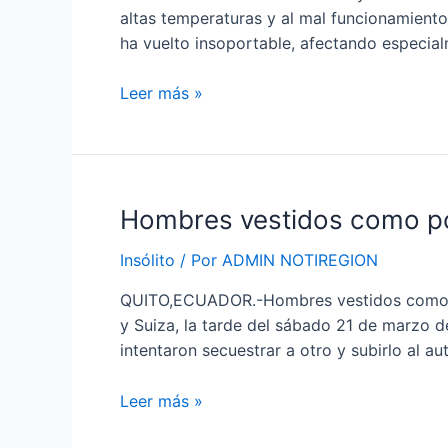
altas temperaturas y al mal funcionamiento
IESS
ha vuelto insoportable, afectando especial
Teodoro
Maldonado,
Leer más »
en
Guayaquil,
denuncian
condiciones
críticas
Hombres
Hombres vestidos como poli
vestidos
Insólito
/ Por
ADMIN NOTIREGION
como
policías
QUITO,ECUADOR.-Hombres vestidos como poli
intentaron
y Suiza, la tarde del sábado 21 de marzo 
secuestrar
intentaron secuestrar a otro y subirlo al a
a
otro
Leer más »
en
el