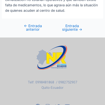
falta de medicamentos, lo que agrava aún más la situación
de quienes acuden al centro de salud.
←
Entrada
Entrada
anterior
siguiente
→
Telf: 0998481868 / 0982752907
Quito-Ecuador
F
I
T
Y