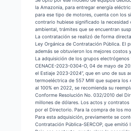
Se optó por ese modelo de equipos debido 
la Amazonia, para entregar energía eléctr
para ese tipo de motores, cuenta con los s
contrario hubiese significado la necesidad 
ambiental, trámites que se encuentran susp
La contratación se realizó de forma directa
Ley Orgánica de Contratación Pública. El pr
además se obtuvieron los mejores costos y
La adquisición de los grupos electrógenos
CENACE-2023-0304-O, 04 de mayo de 2023, 
el Estiaje 2023-2024”, que en uno de sus
termoeléctrica de 557 MW que supera los 4
al 100% en 2022, se recomienda su reempl
Conforme Resolución No. 032/2010 del Dire
millones de dólares. Los actos y contrato
por el Directorio. Para la compra de los mo
Para esta adquisición, previamente se cont
Contratación Pública-SERCOP, que emitió la