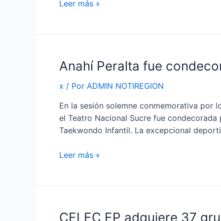
Leer más »
solidaridad.
Anahí
Anahí Peralta fue condecor
Peralta
x
/ Por
ADMIN NOTIREGION
fue
condecorada
En la sesión solemne conmemorativa por lo
por
el Teatro Nacional Sucre fue condecorada 
el
Taekwondo Infantil. La excepcional deporti
Municipio
de
Leer más »
Quito
CELEC EP adquiere 37 gru