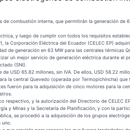
de combustión interna, que permitirán la generación de 6
éctrica, y luego de cumplir con todos los requisitos estable
), la Corporación Eléctrica del Ecuador (CELEC EP) adqui
idad de generación en 63 MW para las centrales térmicas Qu
zar un mejor servicio de generación eléctrica durante el pr
ctado (SNI).
e de USD 65.82 millones, sin IVA. De ellos, USD 58.22 mill
para la central Quevedo (operada por Termopichincha) que 
es fueron para la adquisición de cinco motores para la cen
stros.
dico respectivo, y la autorización del Directorio de CELEC
ía y Minas y la Secretaría de Planificación, y con la partic
ública, se procedió a la adquisición de los grupos electr
 uno.