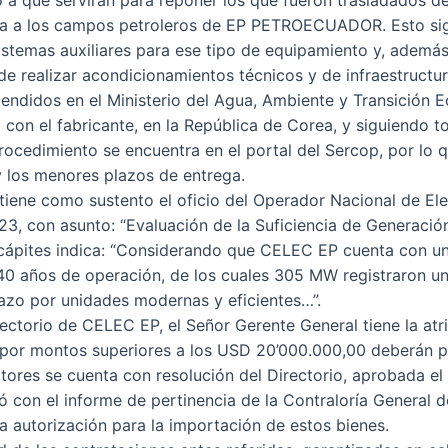
a que servirán para reponer los que fueron trasladados de
ica a los campos petroleros de EP PETROECUADOR. Esto sig
istemas auxiliares para ese tipo de equipamiento y, además,
de realizar acondicionamientos técnicos y de infraestructur
endidos en el Ministerio del Agua, Ambiente y Transición E
 con el fabricante, en la República de Corea, y siguiendo 
ocedimiento se encuentra en el portal del Sercop, por lo q
 los menores plazos de entrega.
 tiene como sustento el oficio del Operador Nacional de 
con asunto: “Evaluación de la Suficiencia de Generación 
 acápites indica: “Considerando que CELEC EP cuenta con 
0 años de operación, de los cuales 305 MW registraron una
azo por unidades modernas y eficientes…”.
ctorio de CELEC EP, el Señor Gerente General tiene la atri
s por montos superiores a los USD 20’000.000,00 deberán 
tores se cuenta con resolución del Directorio, aprobada el
ó con el informe de pertinencia de la Contraloría General d
 autorización para la importación de estos bienes.