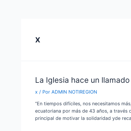
Ir
al
contenido
x
La
La Iglesia hace un llamado 
Iglesia
x
/ Por
ADMIN NOTIREGION
hace
un
“En tiempos difíciles, nos necesitamos más
llamado
ecuatoriana por más de 43 años, a través d
urgente
principal de motivar la solidaridad yde re
a
la