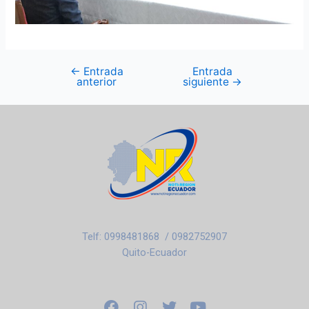
←
Entrada
Entrada
anterior
siguiente
→
Telf: 0998481868 / 0982752907
Quito-Ecuador
F
I
T
Y