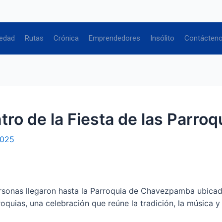
edad
Rutas
Crónica
Emprendedores
Insólito
Contácten
o de la Fiesta de las Parroq
2025
ersonas llegaron hasta la Parroquia de Chavezpamba ubicad
roquias, una celebración que reúne la tradición, la música y