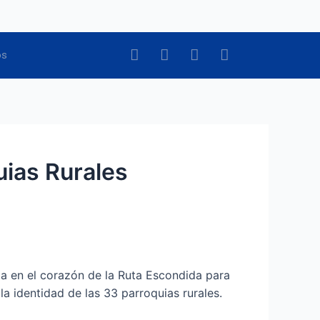
F
I
T
Y
os
a
n
w
o
c
s
i
u
e
t
t
t
b
a
t
u
o
g
e
b
o
r
r
e
k
a
uias Rurales
m
a en el corazón de la Ruta Escondida para
 la identidad de las 33 parroquias rurales.