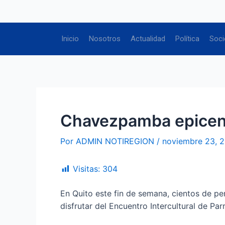
Ir
Navegación
al
de
contenido
entradas
Inicio
Nosotros
Actualidad
Política
Soci
Chavezpamba epicentr
Por
ADMIN NOTIREGION
/
noviembre 23, 
Visitas:
304
En Quito este fin de semana, cientos de p
disfrutar del Encuentro Intercultural de Par