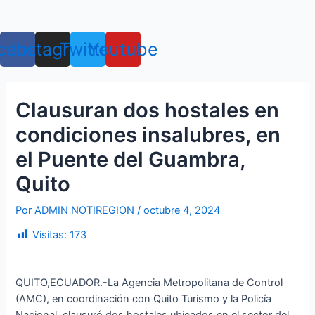
Ir
Navegación
Menú
al
de
contenido
entradas
cebook
Instagram
Twitter
Youtube
Clausuran dos hostales en
condiciones insalubres, en
el Puente del Guambra,
Quito
Por
ADMIN NOTIREGION
/
octubre 4, 2024
Visitas:
173
QUITO,ECUADOR.-La Agencia Metropolitana de Control
(AMC), en coordinación con Quito Turismo y la Policía