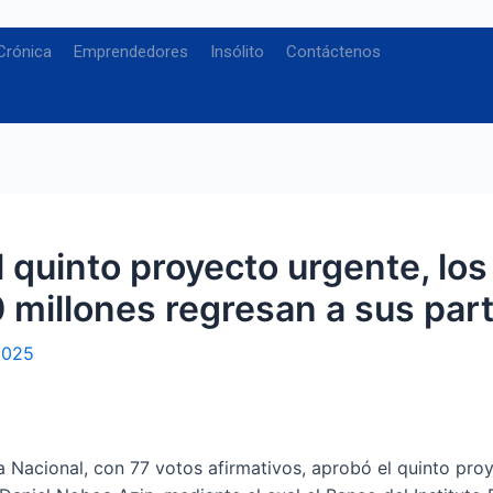
Crónica
Emprendedores
Insólito
Contáctenos
 quinto proyecto urgente, los
 millones regresan a sus part
2025
 Nacional, con 77 votos afirmativos, aprobó el quinto proy