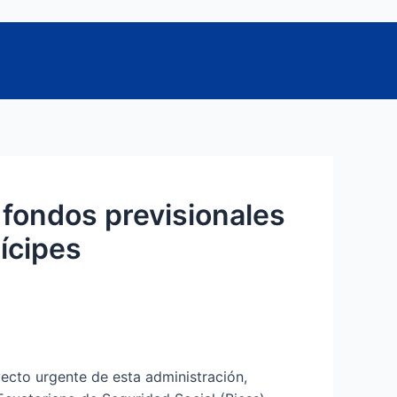
 fondos previsionales
ícipes
ecto urgente de esta administración,