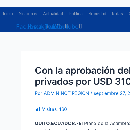
Ir
Navegación
al
de
Inicio
Nosotros
Actualidad
Política
Sociedad
Rutas
contenido
entradas
Facebook
Instagram
Twitter
Youtube
Con la aprobación del
privados por USD 310
Por
ADMIN NOTIREGION
/
septiembre 27, 
Visitas:
160
QUITO,ECUADOR.-El
Pleno de la Asamblea