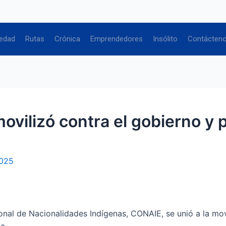
edad
Rutas
Crónica
Emprendedores
Insólito
Contácten
vilizó contra el gobierno y 
2025
nal de Nacionalidades Indígenas, CONAIE, se unió a la mov