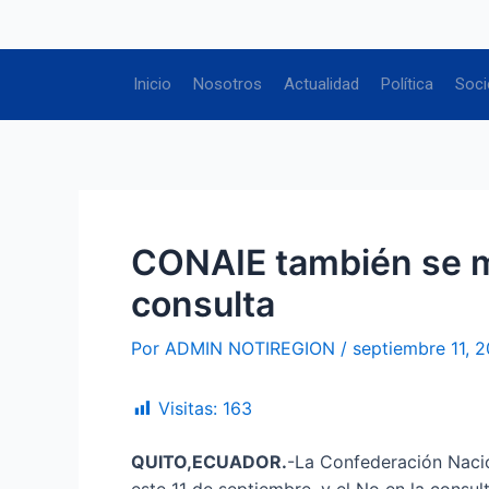
Ir
Navegación
al
de
contenido
entradas
Inicio
Nosotros
Actualidad
Política
Soci
CONAIE también se mo
consulta
Por
ADMIN NOTIREGION
/
septiembre 11, 
Visitas:
163
QUITO,ECUADOR.
-La Confederación Nacio