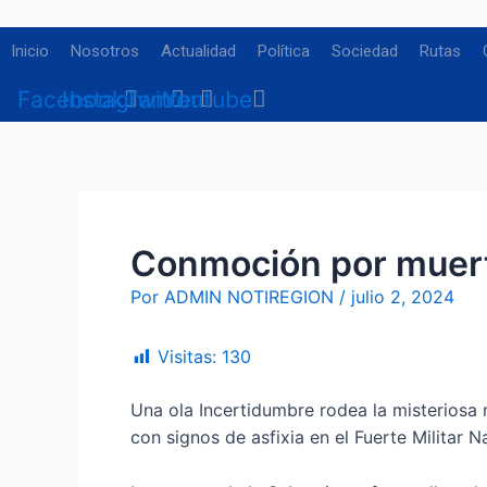
Ir
Navegación
al
de
Inicio
Nosotros
Actualidad
Política
Sociedad
Rutas
contenido
entradas
Facebook
Instagram
Twitter
Youtube
Conmoción por muerte
Por
ADMIN NOTIREGION
/
julio 2, 2024
Visitas:
130
Una ola Incertidumbre rodea la misteriosa m
con signos de asfixia en el Fuerte Militar