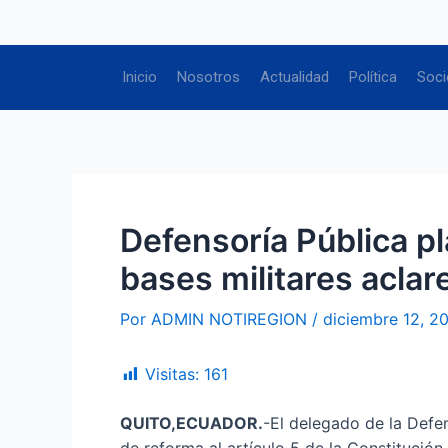
Ir
Navegación
al
de
contenido
entradas
Inicio
Nosotros
Actualidad
Política
Soci
Defensoría Pública pl
bases militares aclar
Por
ADMIN NOTIREGION
/
diciembre 12, 2
Visitas:
161
QUITO,ECUADOR.
-El delegado de la Defe