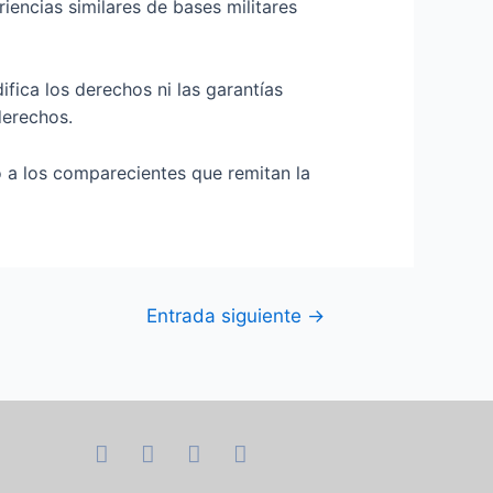
iencias similares de bases militares
fica los derechos ni las garantías
derechos.
ó a los comparecientes que remitan la
Entrada siguiente
→
F
I
T
Y
a
n
w
o
c
s
i
u