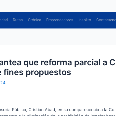
edad
Rutas
Crónica
Emprendedores
Insólito
Contácten
antea que reforma parcial a 
e fines propuestos
024
nsoría Pública, Cristian Abad, en su comparecencia a la Co