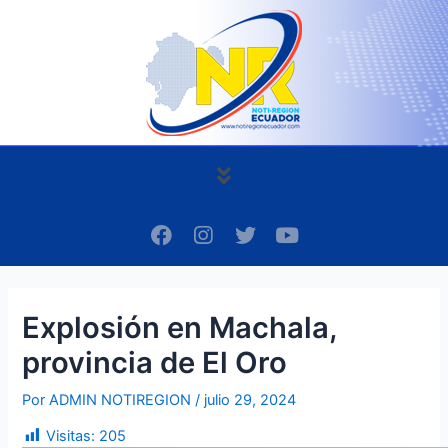
Ir
Navegación
al
de
contenido
entradas
Menú
F
I
T
Y
a
n
w
o
c
s
i
u
e
t
t
t
b
a
t
u
Explosión en Machala,
o
g
e
b
o
r
r
e
provincia de El Oro
k
a
m
Por
ADMIN NOTIREGION
/
julio 29, 2024
Visitas:
205