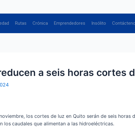
edad
Rutas
Crónica
Emprendedores
Insólito
Contácten
reducen a seis horas cortes d
2024
iembre, los cortes de luz en Quito serán de seis horas dia
n los
caudales que alimentan a las hidroeléctricas.