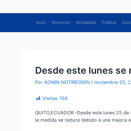
Ir
Navegación
al
de
contenido
entradas
Inicio
Nosotros
Actualidad
Política
Soci
Desde este lunes se 
Por
ADMIN NOTIREGION
/
noviembre 25, 
Visitas:
156
QUITO,ECUADOR.-Desde este lunes 25 de nov
la medida se reduce debido a una mejora e