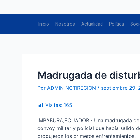
Ir
Navegación
al
de
contenido
entradas
Inicio
Nosotros
Actualidad
Política
Soci
Madrugada de disturb
Por
ADMIN NOTIREGION
/
septiembre 29,
Visitas:
165
IMBABURA,ECUADOR.- Una madrugada de terro
convoy militar y policial que había salido
produjeron los primeros enfrentamientos.