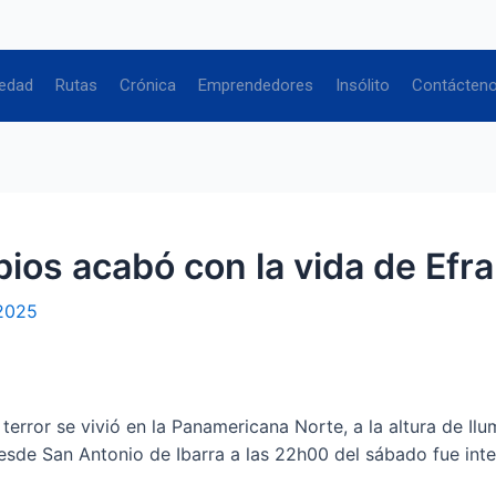
edad
Rutas
Crónica
Emprendedores
Insólito
Contácten
ios acabó con la vida de Efra
 2025
r se vivió en la Panamericana Norte, a la altura de Ilum
 desde San Antonio de Ibarra a las 22h00 del sábado fue int