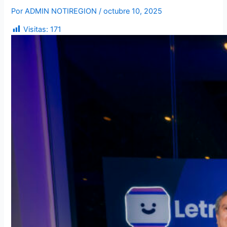
Por
ADMIN NOTIREGION
/
octubre 10, 2025
Visitas:
171