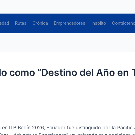
edad
Rutas
Crónica
Emprendedores
Insólito
Contácten
o como “Destino del Año en 
n ITB Berlín 2026, Ecuador fue distinguido por la Pacific 