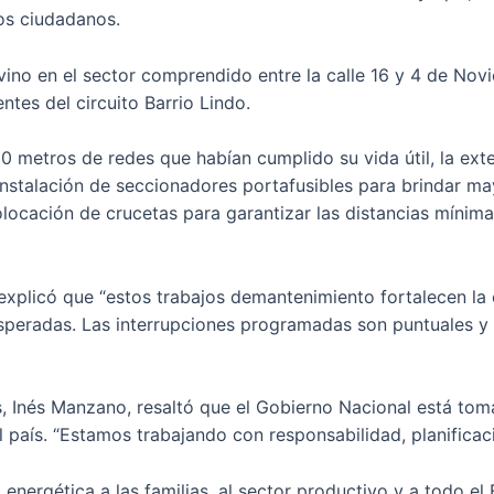
los ciudadanos.
vino en el sector comprendido entre la calle 16 y 4 de Nov
ntes del circuito Barrio Lindo.
0 metros de redes que habían cumplido su vida útil, la ext
a instalación de seccionadores portafusibles para brindar ma
ocación de crucetas para garantizar las distancias mínima
xplicó que “estos trabajos demantenimiento fortalecen la c
esperadas. Las interrupciones programadas son puntuales 
as, Inés Manzano, resaltó que el Gobierno Nacional está to
el país. “Estamos trabajando con responsabilidad, planificac
energética a las familias, al sector productivo y a todo el