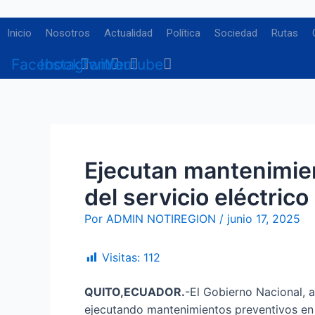
Ir
Navegación
al
de
Inicio
Nosotros
Actualidad
Política
Sociedad
Rutas
contenido
entradas
Facebook
Instagram
Twitter
Youtube
Ejecutan mantenimien
del servicio eléctric
Por
ADMIN NOTIREGION
/
junio 17, 2025
Visitas:
112
QUITO,ECUADOR.
-El Gobierno Nacional, a
ejecutando mantenimientos preventivos en la