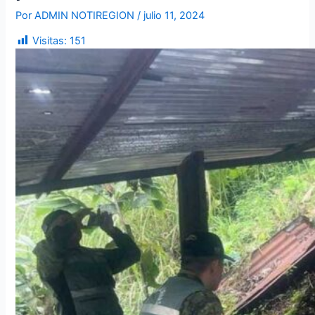
Por
ADMIN NOTIREGION
/
julio 11, 2024
Visitas:
151