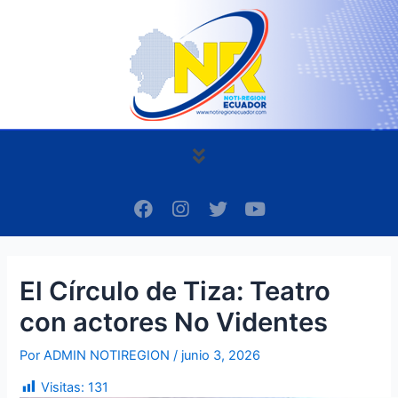
Ir
Navegación
al
de
contenido
entradas
Menú
F
I
T
Y
a
n
w
o
c
s
i
u
e
t
t
t
b
a
t
u
El Círculo de Tiza: Teatro
o
g
e
b
o
r
r
e
con actores No Videntes
k
a
m
Por
ADMIN NOTIREGION
/
junio 3, 2026
Visitas:
131