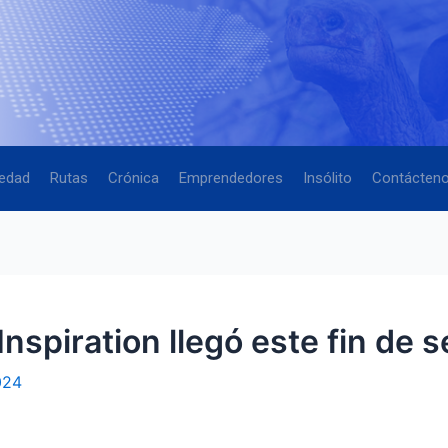
edad
Rutas
Crónica
Emprendedores
Insólito
Contácten
Inspiration llegó este fin de
024