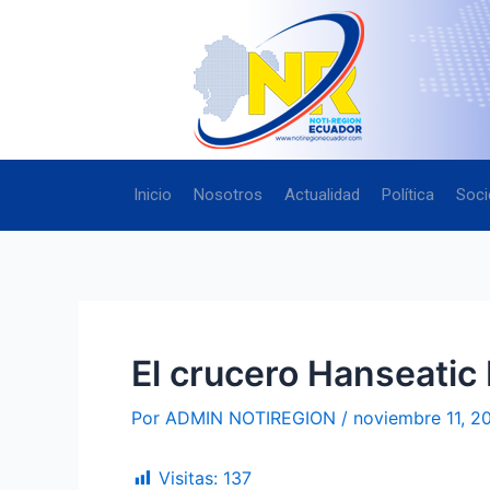
Ir
Navegación
al
de
contenido
entradas
Inicio
Nosotros
Actualidad
Política
Soci
El crucero Hanseatic 
Por
ADMIN NOTIREGION
/
noviembre 11, 2
Visitas:
137