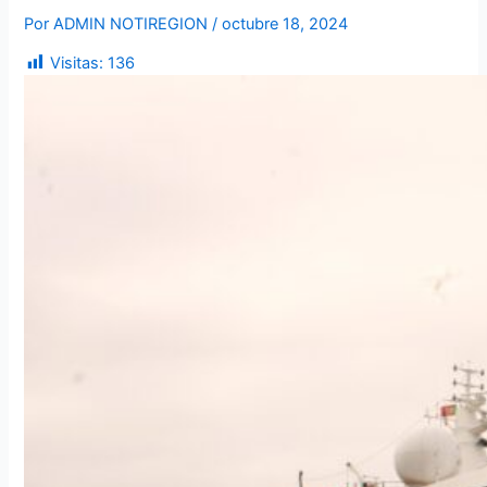
Por
ADMIN NOTIREGION
/
octubre 18, 2024
Visitas:
136