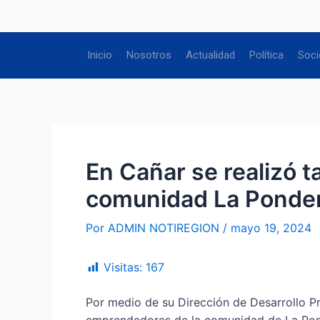
Ir
Navegación
al
de
contenido
entradas
Inicio
Nosotros
Actualidad
Política
Soci
En Cañar se realizó t
comunidad La Ponde
Por
ADMIN NOTIREGION
/
mayo 19, 2024
Visitas:
167
Por medio de su Dirección de Desarrollo Pro