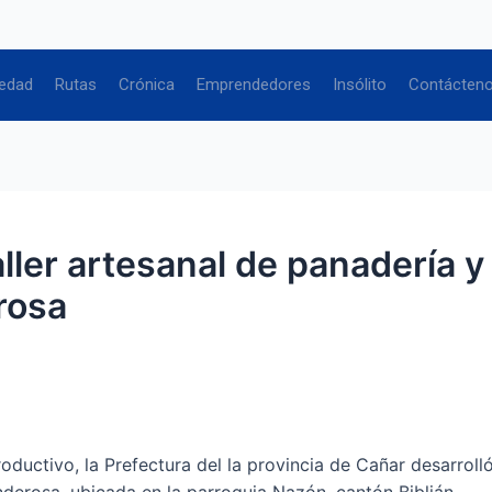
edad
Rutas
Crónica
Emprendedores
Insólito
Contácten
aller artesanal de panadería y
rosa
ductivo, la Prefectura del la provincia de Cañar desarrolló