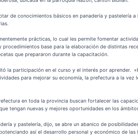
erosa, ubicada en la parroquia Nazón, cantón Biblián.
otar de conocimientos básicos en panadería y pastelería a 
rias.
inentemente prácticas, lo cual les permite fomentar activ
 procedimientos base para la elaboración de distintas rec
recetas que prepararon durante la capacitación.
citó la participación en el curso y el interés por aprender
vidades para mejorar su economía, la prefectura a la vez l
efectura en toda la provincia buscan fortalecer las capac
 que tengan nuevas y mejores oportunidades en los ámbitos
ería y pastelería, dijo, se abre un abanico de posibilida
otenciando así el desarrollo personal y económico de las f