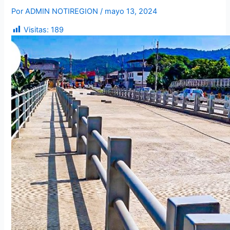
Por
ADMIN NOTIREGION
/
mayo 13, 2024
Visitas:
189