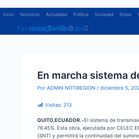
Ir
Navegación
al
de
Inicio
Nosotros
Actualidad
Política
Sociedad
Rutas
contenido
entradas
Facebook
Instagram
Twitter
Youtube
En marcha sistema d
Por
ADMIN NOTIREGION
/
diciembre 5, 20
Visitas:
213
QUITO,ECUADOR.-
El sistema de transmisi
76.45%. Esta obra, ejecutada por CELEC E
(SNT) y permitirá la continuidad del suminis