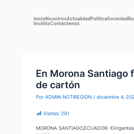
Ir
Navegación
al
de
contenido
entradas
Inicio
Nosotros
Actualidad
Política
Sociedad
Ru
Insólito
Contáctenos
En Morona Santiago f
de cartón
Por
ADMIN NOTIREGION
/
diciembre 4, 20
Visitas:
291
MORONA SANTIAGO,ECUADOR.-Dirigentes de l