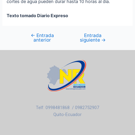
cortes de agua pueden durar hasta 10 horas al día.
Texto tomado Diario Expreso
←
Entrada
Entrada
anterior
siguiente
→
Telf: 0998481868 / 0982752907
Quito-Ecuador
F
I
T
Y