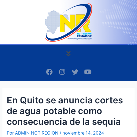
Ir
Navegación
al
de
contenido
entradas
Menú
F
I
T
Y
a
n
w
o
c
s
i
u
e
t
t
t
b
a
t
u
En Quito se anuncia cortes
o
g
e
b
o
r
r
e
de agua potable como
k
a
m
consecuencia de la sequía
Por
ADMIN NOTIREGION
/
noviembre 14, 2024