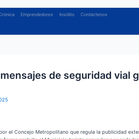
Crónica
Emprendedores
Insólito
Contáctenos
 mensajes de seguridad vial g
2025
por el Concejo Metropolitano que regula la publicidad exte