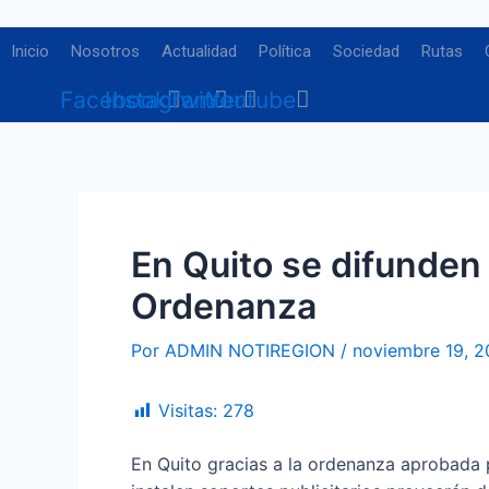
Ir
Navegación
al
de
Inicio
Nosotros
Actualidad
Política
Sociedad
Rutas
contenido
entradas
Facebook
Instagram
Twitter
Youtube
En Quito se difunden
Ordenanza
Por
ADMIN NOTIREGION
/
noviembre 19, 
Visitas:
278
En Quito gracias a la ordenanza aprobada 