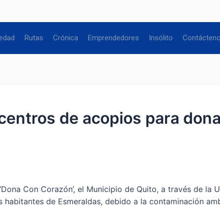
edad
Rutas
Crónica
Emprendedores
Insólito
Contácten
n centros de acopios para do
na Con Corazón’, el Municipio de Quito, a través de la U
os habitantes de Esmeraldas, debido a la contaminación am