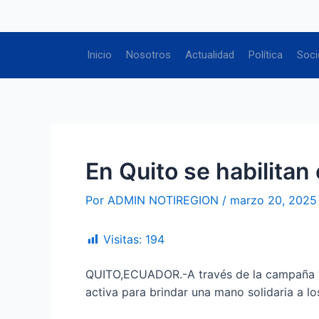
Ir
Navegación
al
de
contenido
entradas
Inicio
Nosotros
Actualidad
Política
Soci
En Quito se habilita
Por
ADMIN NOTIREGION
/
marzo 20, 2025
Visitas:
194
QUITO,ECUADOR.-A través de la campaña ‘Do
activa para brindar una mano solidaria a l