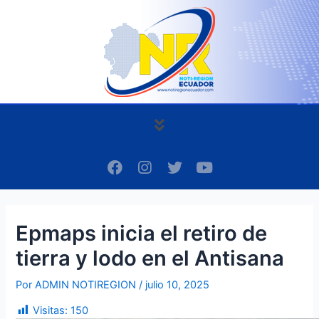
Ir
Navegación
al
de
contenido
entradas
Menú
F
I
T
Y
a
n
w
o
c
s
i
u
e
t
t
t
b
a
t
u
Epmaps inicia el retiro de
o
g
e
b
o
r
r
e
tierra y lodo en el Antisana
k
a
m
Por
ADMIN NOTIREGION
/
julio 10, 2025
Visitas:
150