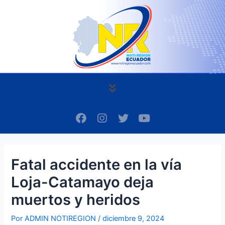
Ir
Navegación
al
de
contenido
entradas
Menú
F
I
T
Y
a
n
w
o
c
s
i
u
e
t
t
t
b
a
t
u
Fatal accidente en la vía
o
g
e
b
o
r
r
e
Loja-Catamayo deja
k
a
m
muertos y heridos
Por
ADMIN NOTIREGION
/
diciembre 9, 2024